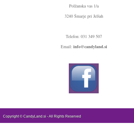
Polžanska vas 1/a
3240 Šmarje pri Jelšah
Telefon: 031 349 507
info@candyland.si
Email:
Copyright ©
CandyLand.si
- All Rights Reserved